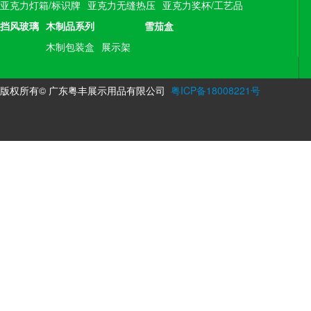
亚克力灯箱/标识牌
亚克力无缝热压
亚克力奖杯/工艺品
挡风玻璃
木制品系列
雪茄盒
木制包装盒
展示架
版权所有© 广东粤丰展示用品有限公司
粤ICP备18008221号