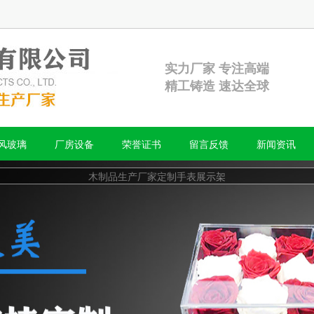
实力厂家 专注高端
精工铸造 速达全球
风玻璃
厂房设备
荣誉证书
留言反馈
新闻资讯