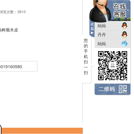
 浏览次数：3810
灿灿
杨树瘤木皮
丹丹
您
灿灿
的
手
机
扫
19160580
一
扫